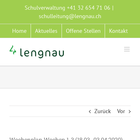
Zum
Schulverwaltung +41 32 654 71 06
|
Inhalt
schulleitung@lengnau.ch
springen
Home
Aktuelles
Offene Stellen
Kontakt
Zurück
Vor
Wochenplan Wochen 1-3 (18.03.-03.04.2020)