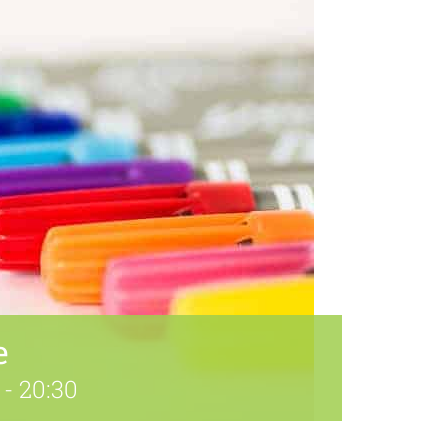
e
-
20:30