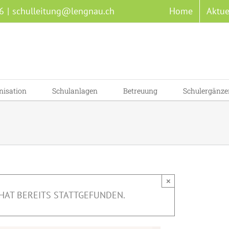
6
|
schulleitung@lengnau.ch
Home
Aktue
nisation
Schulanlagen
Betreuung
Schulergänze
×
HAT BEREITS STATTGEFUNDEN.