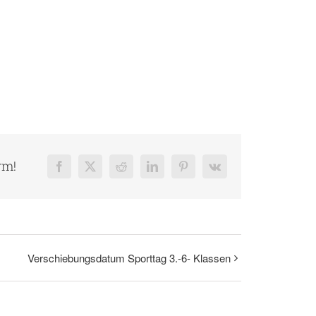
rm!
Facebook
X
Reddit
LinkedIn
Pinterest
Vk
Verschiebungsdatum Sporttag 3.-6- Klassen