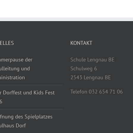
ELLES
KONTAKT
merpause der
Schule Lengnau BE
ulleitung und
Schulweg 6
inistration
2543 Lengnau BE
Telefon 032 654 71 06
r Dorffest und Kids Fest
6
fnung des Spielplatzes
ulhaus Dorf