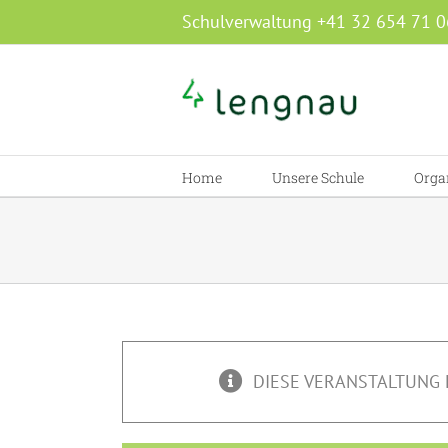
Zum
Schulverwaltung +41 32 654 71 0
Inhalt
springen
Home
Unsere Schule
Orga
DIESE VERANSTALTUNG 