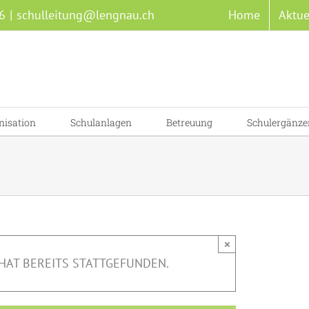
6
|
schulleitung@lengnau.ch
Home
Aktue
nisation
Schulanlagen
Betreuung
Schulergänze
×
HAT BEREITS STATTGEFUNDEN.