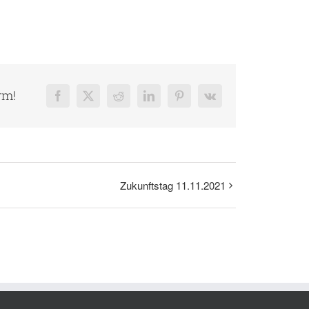
rm!
Facebook
X
Reddit
LinkedIn
Pinterest
Vk
Zukunftstag 11.11.2021