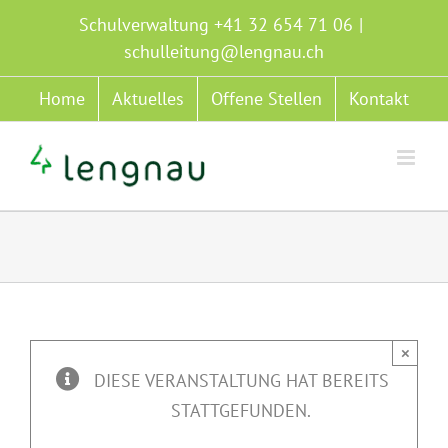
Zum
Schulverwaltung +41 32 654 71 06
|
Inhalt
schulleitung@lengnau.ch
springen
Home
Aktuelles
Offene Stellen
Kontakt
×
DIESE VERANSTALTUNG HAT BEREITS
STATTGEFUNDEN.