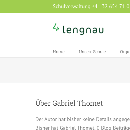
Zum
Schulverwaltung +41 32 654 71 0
Inhalt
springen
Home
Unsere Schule
Orga
Über
Gabriel Thomet
Der Autor hat bisher keine Details angeg
Bisher hat Gabriel Thomet, 0 Blog Beiträg