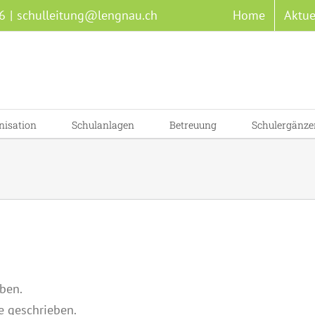
6
|
schulleitung@lengnau.ch
Home
Aktue
nisation
Schulanlagen
Betreuung
Schulergänze
eben.
e geschrieben.