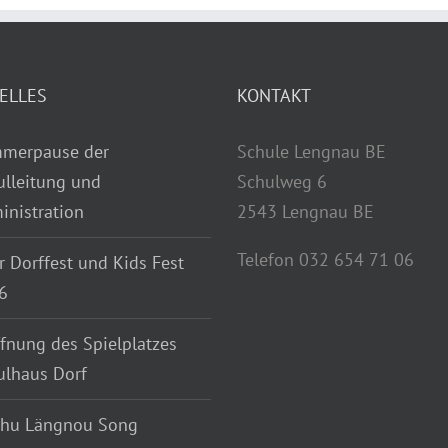
ELLES
KONTAKT
merpause der
Schule Lengnau BE
ulleitung und
Schulweg 6
inistration
2543 Lengnau BE
Telefon 032 654 71 06
r Dorffest und Kids Fest
6
fnung des Spielplatzes
ulhaus Dorf
chu Längnou Song