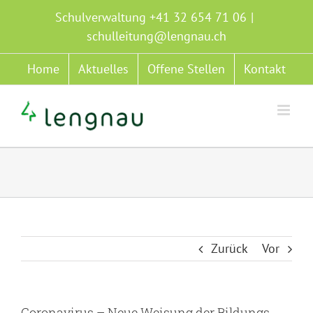
Zum
Schulverwaltung +41 32 654 71 06
|
Inhalt
schulleitung@lengnau.ch
springen
Home
Aktuelles
Offene Stellen
Kontakt
Zurück
Vor
Coronavirus – Neue Weisung der Bildungs-