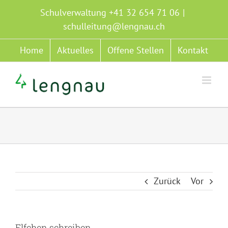
Zum
Schulverwaltung +41 32 654 71 06
|
Inhalt
schulleitung@lengnau.ch
springen
Home
Aktuelles
Offene Stellen
Kontakt
Zurück
Vor
Elfchen schreiben