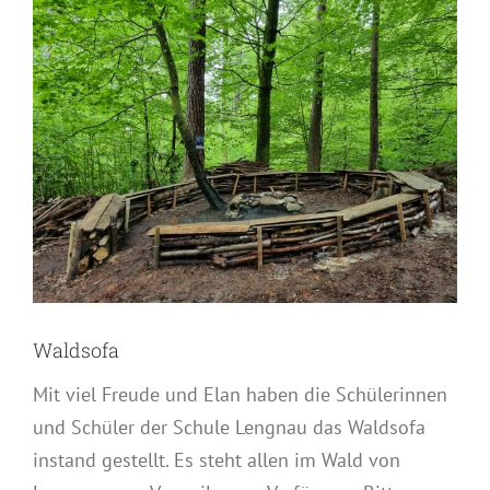
grösseres
Bild
Waldsofa
Mit viel Freude und Elan haben die Schülerinnen
und Schüler der Schule Lengnau das Waldsofa
instand gestellt. Es steht allen im Wald von