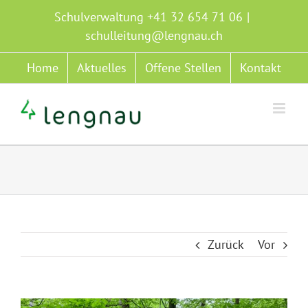
Zum
Schulverwaltung +41 32 654 71 06
|
Inhalt
schulleitung@lengnau.ch
springen
Home
Aktuelles
Offene Stellen
Kontakt
Zurück
Vor
Zeige