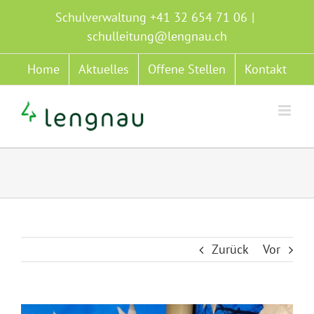
Zum
Schulverwaltung +41 32 654 71 06
|
Inhalt
schulleitung@lengnau.ch
springen
Home
Aktuelles
Offene Stellen
Kontakt
Zurück
Vor
Zeige