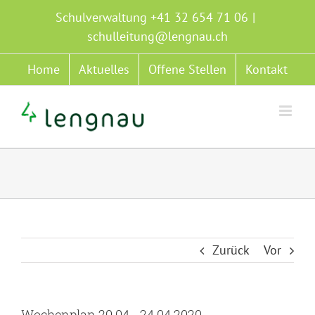
Zum
Schulverwaltung +41 32 654 71 06
|
Inhalt
schulleitung@lengnau.ch
springen
Home
Aktuelles
Offene Stellen
Kontakt
Zurück
Vor
Wochenplan 20.04.- 24.04.2020