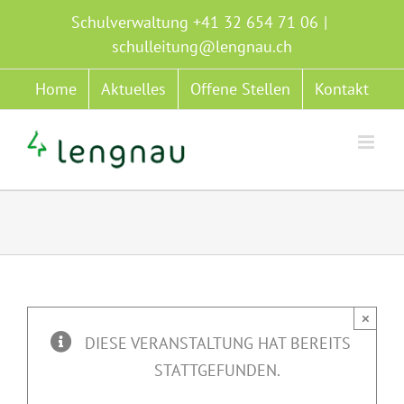
Zum
Schulverwaltung +41 32 654 71 06
|
Inhalt
schulleitung@lengnau.ch
springen
Home
Aktuelles
Offene Stellen
Kontakt
×
DIESE VERANSTALTUNG HAT BEREITS
STATTGEFUNDEN.