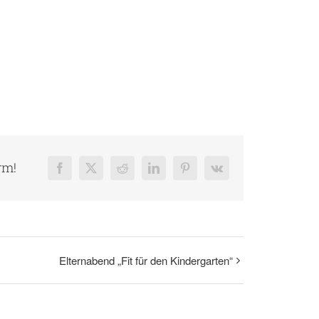
rm!
Facebook
X
Reddit
LinkedIn
Pinterest
Vk
Elternabend „Fit für den Kindergarten“