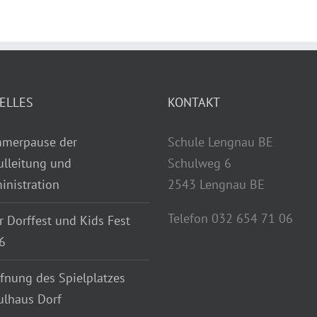
ELLES
KONTAKT
merpause der
Schule Lengnau BE
ulleitung und
Schulweg 6
inistration
2543 Lengnau BE
Telefon 032 654 71 06
r Dorffest und Kids Fest
6
fnung des Spielplatzes
ulhaus Dorf