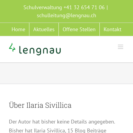
Zum
Schulverwaltung +41 32 654 71 06
|
Inhalt
schulleitung@lengnau.ch
springen
Home
Aktuelles
Offene Stellen
Kontakt
Über
Ilaria Sivillica
Der Autor hat bisher keine Details angegeben.
Bisher hat Ilaria Sivillica, 15 Blog Beiträge