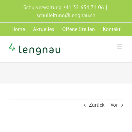
Zum
Schulverwaltung +41 32 654 71 06
|
Inhalt
schulleitung@lengnau.ch
springen
Home
Aktuelles
Offene Stellen
Kontakt
Zurück
Vor
Zeige