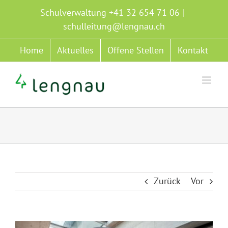
Zum
Schulverwaltung +41 32 654 71 06
|
Inhalt
schulleitung@lengnau.ch
springen
Home
Aktuelles
Offene Stellen
Kontakt
Zurück
Vor
Zeige