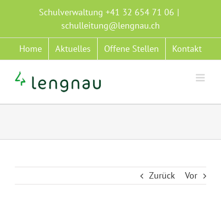
Zum
Schulverwaltung +41 32 654 71 06
|
Inhalt
schulleitung@lengnau.ch
springen
Home
Aktuelles
Offene Stellen
Kontakt
Zurück
Vor
Zeige