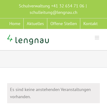
Zum
Schulverwaltung +41 32 654 71 06
|
Inhalt
schulleitung@lengnau.ch
springen
Home
Aktuelles
Offene Stellen
Kontakt
Es sind keine anstehenden Veranstaltungen
vorhanden.