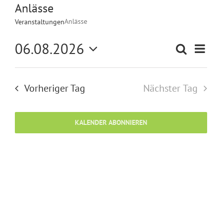
Anlässe
Anlässe
Veranstaltungen
06.08.2026
Ver
Suche
Verans
Tag
Datum
Ans
wählen.
Suche
Nav
Vorheriger Tag
Nächster Tag
und
Ansich
KALENDER ABONNIEREN
Naviga