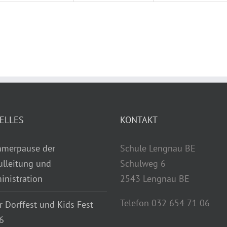
ELLES
KONTAKT
merpause der
Schule Lengnau BE
ulleitung und
Schulweg 6
inistration
2543 Lengnau BE
Telefon 032 654 71 06
r Dorffest und Kids Fest
6