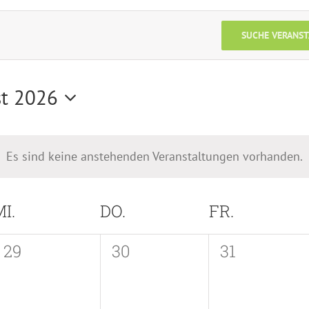
SUCHE VERANS
t 2026
m
n.
Es sind keine anstehenden Veranstaltungen vorhanden.
I.
DO.
FR.
0
0
0
29
30
31
gen,
Veranstaltungen,
Veranstaltungen,
Veranstalt