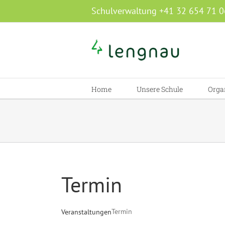
Zum
Schulverwaltung +41 32 654 71 0
Inhalt
springen
Home
Unsere Schule
Orga
Termin
Termin
Veranstaltungen