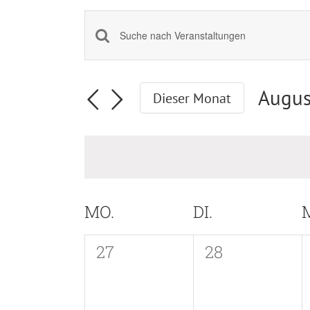
Veranstaltungen
Bitte
Schlüsselwort
Suche
eingeben.
Augus
Dieser Monat
Suche
und
Datu
nach
wähle
Ansichten,
Veranstaltungen
Schlüsselwort.
Navigation
MO.
DI.
M
Kalender
von
0
0
27
28
Veranstaltungen,
Veranstaltun
Veranstaltungen