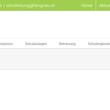
6
|
schulleitung@lengnau.ch
Home
Aktue
nisation
Schulanlagen
Betreuung
Schulergänze