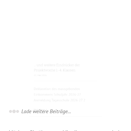
[...]
Weiterlesen
… und weitere Eindrücker der
Projektwoche 1.-4. Klassen
22. Mai 2026
Deklaration des massgebenden
Einkommens Schuljahr 2026-27
Anmeldung Tagesschule 2026-27 2
Weiterlesen