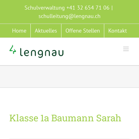
Zum
Schulverwaltung +41 32 654 71 06
|
Inhalt
schulleitung@lengnau.ch
springen
Home
Aktuelles
Offene Stellen
Kontakt
Klasse 1a Baumann Sarah