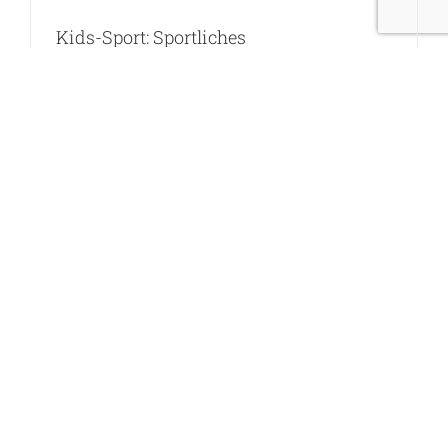
Kids-Sport: Sportliches
Ferienbetreuungsangebot in Lengnau
31. März 2026
Weiterlesen