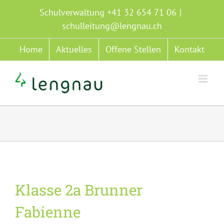
Zum
Schulverwaltung +41 32 654 71 06
|
Inhalt
schulleitung@lengnau.ch
springen
Home
Aktuelles
Offene Stellen
Kontakt
Klasse 2a Brunner
Fabienne