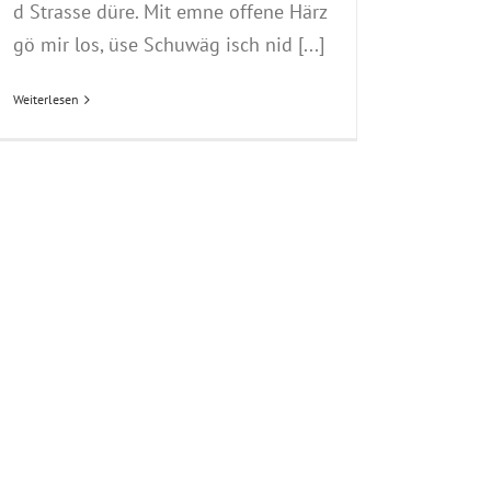
d Strasse düre. Mit emne offene Härz
gö mir los, üse Schuwäg isch nid [...]
Weiterlesen