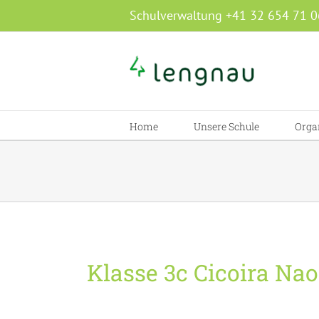
Zum
Schulverwaltung +41 32 654 71 0
Inhalt
springen
Home
Unsere Schule
Orga
Klasse 3c Cicoira Na