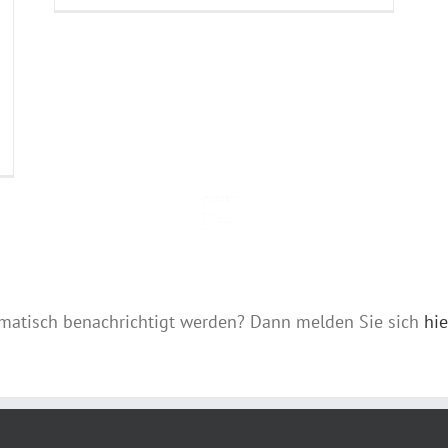
… und weitere Eindrücker der
Projektwoche 1.-4. Klassen
22. Mai 2026
Deklaration des massgebenden
Einkommens Schuljahr 2026-27
Anmeldung Tagesschule 2026-27 2
Weiterlesen