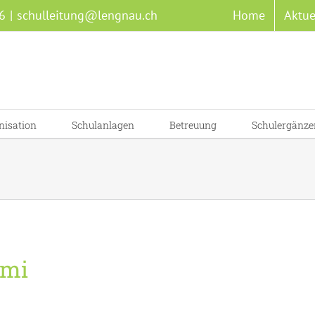
6
|
schulleitung@lengnau.ch
Home
Aktue
nisation
Schulanlagen
Betreuung
Schulergänze
omi