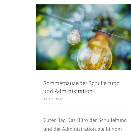
hulleitung
ation
Flyer Dorffest und Kids Fest 2
Sommerpause der Schulleitung
Allgemein
und Administration
29. Juni 2026
Guten Tag Das Büro der Schulleitung
und der Administration bleibt vom