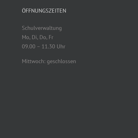
Forstdienst konnten wichtige
Arbeiten am Weg erledigt werden.
Trotz wechselhaftem Wetter haben
die Schülerinnen und Schüler super
Einsatz gezeigt und richtig
angepackt. Dabei wurden mehrere
Brücken [...]
Weiterlesen