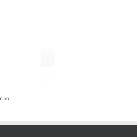
Erneuerung Wurzelweg durch die
6. Klassen
27. Mai 2026
Am 18., 19. und 21. Mai haben die 6.
Klassen tatkräftig am Wurzelweg
gearbeitet. Zusammen mit der
Burgergemeinde und dem