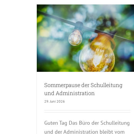
hulleitung
ation
Flyer Dorffest und Kids Fest 2
Sommerpause der Schulleitung
Allgemein
und Administration
29. Juni 2026
Guten Tag Das Büro der Schulleitung
und der Administration bleibt vom