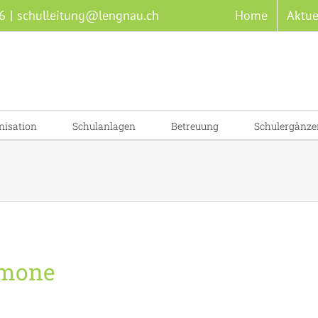
6
|
schulleitung@lengnau.ch
Home
Aktue
nisation
Schulanlagen
Betreuung
Schulergänze
Simone