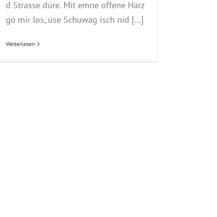
d Strasse düre. Mit emne offene Härz
gö mir los, üse Schuwäg isch nid [...]
Weiterlesen