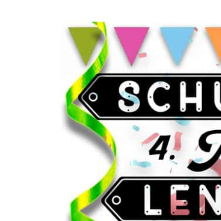
Zeige
grösseres
Bild