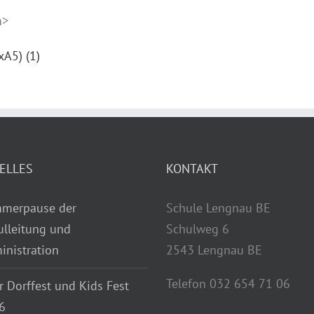
m>
xA5) (1)
ELLES
KONTAKT
merpause der
Schule Lengnau BE
ulleitung und
Schulweg 6
inistration
2543 Lengnau BE
Telefon 032 654 71 06
r Dorffest und Kids Fest
6