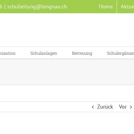
6
|
schulleitung@lengnau.ch
Home
Aktue
nisation
Schulanlagen
Betreuung
Schulergänze
Zurück
Vor