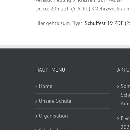
Disco: 20h-22h (5.-9. Kl.) <Mehrzweckrau
Hier geht’s zum Flyer:
Schulfest 19 PDF (2
HAUPTMENÜ
AKTU
Home
Som
Sch
Unsere Schule
Adm
Organisation
Flye
202