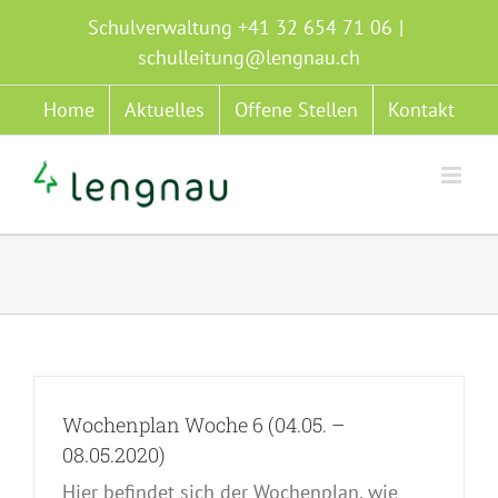
Zum
Schulverwaltung +41 32 654 71 06
|
Inhalt
schulleitung@lengnau.ch
springen
Home
Aktuelles
Offene Stellen
Kontakt
Wochenplan Woche 6 (04.05. –
08.05.2020)
Hier befindet sich der Wochenplan, wie