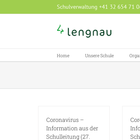
Zum
Schulverwaltung +41 32 654 71 0
Inhalt
springen
Home
Unsere Schule
Orga
Coronavirus –
Cor
Information aus der
Inf
Schulleitung (27.
Sch