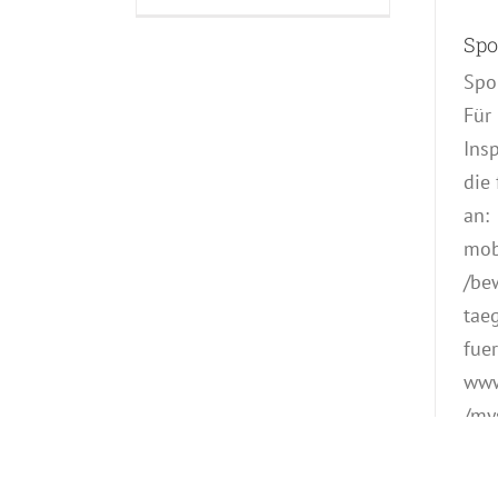
Spo
Spo
Für
Insp
die
an:
mob
/be
tae
fuer
www
/my
ort
www