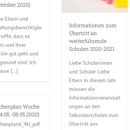
Allgemein
Klasse 6c Morf Delia
ember 2020)
Klasse 8a Sek Kneubühler Michael
Klasse 8c Real Saladin Kathrin
be Eltern und
Klasse 9a Sek von Büren Melissa
Informationen zum
Klasse 9c Real Luca Marco
iehungsberechtigte
Übertritt an
hoffe, dass es
weiterführende
en und Ihrer
Schulen 2020-2021
ilie gut geht und
gesund sind. Ich
Liebe Schülerinnen
ure [...]
und Schüler Liebe
Eltern In diesem Jahr
müssen die
Informationsveranstalt
ungen an den
chenplan Woche
04.05.-08.05.2020)
Sekundarschulen zum
Übertritt ans
henplan6_9kl_pdf