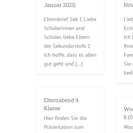
Januar 2021)
Nov
Elternbrief Sek 1 Liebe
Lie
Schülerinnen und
Erz
Schüler, liebe Eltern
Ich 
der Sekundarstufe 1
Ihn
Ich hoffe, dass es allen
Fam
gut geht und [...]
Sie 
beda
Elternabend 9.
Klasse
Wo
cke in den
6 (
Hier finden Sie die
nterricht
Präsentation zum
Woc
erstufe)