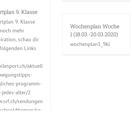
rtplan 9. Klasse
rtplan 9. Klasse
Wochenplan Woche
 noch mehr
1 (18.03.-20.03.2020)
iration, schau dir
wochenplan1_9kl
 folgenden Links
ilesport.ch/aktuell
wegungstipps-
gliches-programm-
-jedes-alter/2
.srf.ch/sendungen
school/themen/sp
3
.schulebewegt.ch/