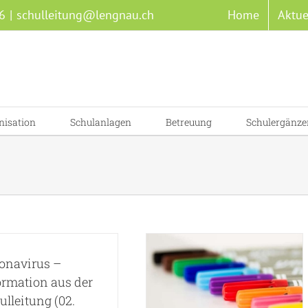
6
|
schulleitung@lengnau.ch
Home
Aktue
nisation
Schulanlagen
Betreuung
Schulergänze
Informationen zum
Übertritt an
onavirus –
weiterführende
ormation aus der
Schulen 2020-2021
ulleitung (02.