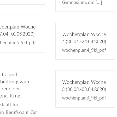
Gymnasium, die [...]
chenplan Woche
27.04.-01.05.2020)
Wochenplan Woche
4 (20.04.-24.04.2020)
henplan5_9kl_pdf
wochenplan4_9kl_pdf
Freiwillige Angebote
ufs- und
KG Blau Brülhart Tabea
KG Gelb
bildungswahl
Binggeli Vanessa
KG Grün
Wochenplan Woche
Fabrikstrasse Jutzi Jessica
KG
rend der
3 (30.03.-03.04.2020)
Magenta Pavillon Jost Barbara
KG
ona-Krise
Rot Kleinfeld Baumgartner Colette
wochenplan3_9kl_pdf
KG Violett Mühleweg Rippstein
kblatt für
Mirjam
Klasse 1a Baumann Sarah
ern_Berufswahl_Cor
Klasse 1b Lerch Zoe
Klasse 1c